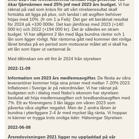
ökar fjärrvärmen med 25% jmf med 2023 års budget.
Vi har
räknat på vad som krävs för att vårt rörelseresultat skall
fortsätta att ligga på plus, och landat i att avgiften behöver
höjas med 10%. (fr om 1:a Feb) Det ger ett beräknat resultat
för 2024 på +100 000kr. Det kan jämföras med 2023 (+140
000 kr) och 2022 (+194 000 kr). Det är således en stram
budget. Vi har alltjämnt 2 lån med låga bundna räntor och 1
lån som ligger rörligt. När räntorna gått ned kommer det rörliga
lånet bindas på en period som motsvarar målet att vi skall ha
ett lån som löper ut vartannat år.
Med tillönskan om ett fint år 2024 från styrelsen
2022-11-09
Information om 2023 års medlemsavgifter.
De flesta av våra
leverantörer kommer höja sina priser med mellan 7-20% 2023.
Inflationen i Sverige är på rekordnivåer. Vi har räknat på
budgeten och i dialog med Nabo's ekonom har styrelsen
beslutat att höja medlemsavgiften och bredbandsavgiften med
7%. Ett av föreningens 3 lån läggs om våren 2023 som
påverka våra utgifter negativt. Men de 2 andra lånen är
bundna i ytterliggare 2-4 år med mycket låg ränta. Vi hoppas
ni känner er trygga trots oroliga tider. Hälsningar Styrelsen
2022-06-08
Årsredovisningen 2021 ligger nu uppladdad på vår