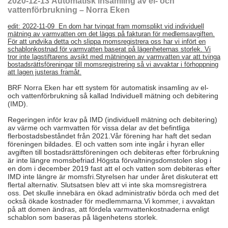
2020-12-13
Automatisk insamling av el-
och
v
attenf
örbrukning – Norra Eken
edit: 2022-11-09 En dom har tvingat fram momsplikt vid individuell
mätning av varmvatten om det läggs på fakturan för medlemsavgiften.
För att undvika detta och slippa momsregistrera oss har vi infört en
schablonkostnad för varmvatten baserat på lägenheternas storlek. Vi
tror inte lagstiftarens avsikt med mätningen av varmvatten var att tvinga
bostadsrättsföreningar till momsregistrering så vi avvaktar i förhoppning
att lagen justeras framå
t.
BRF Norra Eken har ett system för automatisk insamling av el-
och vattenförbrukning så kallad Individuell mätning och debitering
(IMD).
Regeringen inför krav på IMD (individuell mätning och debitering)
av värme och varmvatten för vissa delar av det befintliga
flerbostadsbeståndet från 2021.Vår förening har haft det sedan
föreningen bildades. El och vatten som inte ingår i hyran eller
avgiften till bostadsrättsföreningen och debiteras efter förbrukning
är inte längre momsbefriad.Högsta förvaltningsdomstolen slog i
en dom i december 2019 fast att el och vatten som debiteras efter
IMD inte längre är momsfri.Styrelsen har under året diskuterat ett
flertal alternativ. Slutsatsen blev att vi inte ska momsregistrera
oss. Det skulle innebära en ökad administrativ börda och med det
också ökade kostnader för medlemmarna.Vi kommer, i avvaktan
på att domen ändras, att fördela varmvattenkostnaderna enligt
schablon som baseras på lägenhetens storlek.