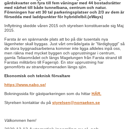
gårdskvarter om fyra till fem våningar med 44 bostadsrätter
med närhet till både tunnelbana, centrum och natur.
Föreningen har ett 30 tal parkeringsplatser och 2/3 av dem är
försedda med laddpunkter för hybrid/elbil.(eWays)
Inflyttning skedde våren 2015 och styrelsen konstituerade sig Maj
2015.
Farsta är en spännande plats att bo på där tusentals nya
lägenheter skall byggas. Just vårt område/gata är "färdigbyggt" så
de stora byggnadsarbetena kommer inte ligga alldeles inpå oss,
men räkna med mycket byggen och upprustningar i centrum,
gamla Teliaområdet och längs Magelungen från Farsta strand till
Farstas militärbro till Fagersjö. En stor upprustning har
genomförts av strandpromenaden längs sjön.
Ekonomisk och teknisk förvaltare
https://www.nabo.se/
Bokningssida för gästparkeringen som du hittar
HÄR.
Styrelsen kontaktar du på
styrelsen@norraeken.se
Välkommen hem!