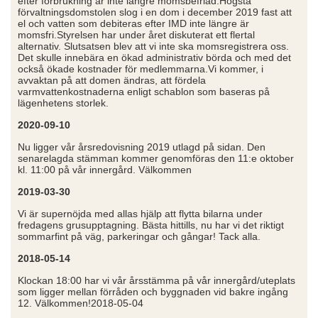
efter förbrukning är inte längre momsbefriad.Högsta
förvaltningsdomstolen slog i en dom i december 2019 fast att
el och vatten som debiteras efter IMD inte längre är
momsfri.Styrelsen har under året diskuterat ett flertal
alternativ. Slutsatsen blev att vi inte ska momsregistrera oss.
Det skulle innebära en ökad administrativ börda och med det
också ökade kostnader för medlemmarna.Vi kommer, i
avvaktan på att domen ändras, att fördela
varmvattenkostnaderna enligt schablon som baseras på
lägenhetens storlek.
2020-09-10
Nu ligger vår årsredovisning 2019 utlagd på sidan. Den
senarelagda stämman kommer genomföras den 11:e oktober
kl. 11:00 på vår innergård. Välkommen
2019-03-30
Vi är supernöjda med allas hjälp att flytta bilarna under
fredagens grusupptagning. Bästa hittills, nu har vi det riktigt
sommarfint på väg, parkeringar och gångar! Tack alla.
2018-05-14
Klockan 18:00 har vi vår årsstämma på vår innergård/uteplats
som ligger mellan förråden och byggnaden vid bakre ingång
12. Välkommen!2018-05-04