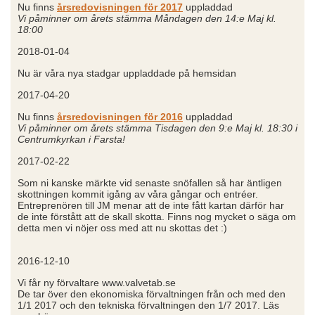
Nu finns
årsredovisningen för 2017
uppladdad
Vi påminner om årets stämma Måndagen den 14:e Maj kl.
18:00
2018-01-04
Nu är våra nya stadgar uppladdade på hemsidan
2017-04-20
Nu finns
årsredovisningen för 2016
uppladdad
Vi påminner om årets stämma Tisdagen den 9:e Maj kl. 18:30 i
Centrumkyrkan i Farsta!
2017-02-22
Som ni kanske märkte vid senaste snöfallen så har äntligen
skottningen kommit igång av våra gångar och entréer.
Entreprenören till JM menar att de inte fått kartan därför har
de inte förstått att de skall skotta. Finns nog mycket o säga om
detta men vi nöjer oss med att nu skottas det :)
2016-12-10
Vi får ny förvaltare www.valvetab.se
De tar över den ekonomiska förvaltningen från och med den
1/1 2017 och den tekniska förvaltningen den 1/7 2017. Läs